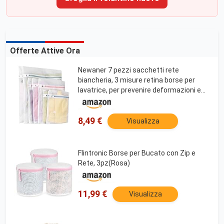
Offerte Attive Ora
Newaner 7 pezzi sacchetti rete
biancheria, 3 misure retina borse per
lavatrice, per prevenire deformazioni e
pieghe dei vestiti, sacchetto lavanderia
con cerniera per maglioni, camicie,
intima, calze
8,49 €
Visualizza
Flintronic Borse per Bucato con Zip e
Rete, 3pz(Rosa)
11,99 €
Visualizza