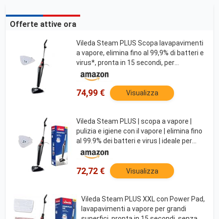
Offerte attive ora
Vileda Steam PLUS Scopa lavapavimenti
a vapore, elimina fino al 99,9% di batteri e
virus*, pronta in 15 secondi, per
pavimenti e tappeti
74,99 €
Visualizza
Vileda Steam PLUS | scopa a vapore |
pulizia e igiene con il vapore | elimina fino
al 99.9% dei batteri e virus | ideale per
tappeti, moquette per tutti i tipi di
pavimento | senza uso di detergenti
72,72 €
Visualizza
Vileda Steam PLUS XXL con Power Pad,
lavapavimenti a vapore per grandi
superfici, pronta in 15 secondi, senza