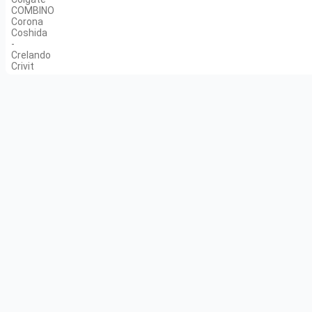
COMBINO
Corona
Coshida
-
Crelando
Crivit