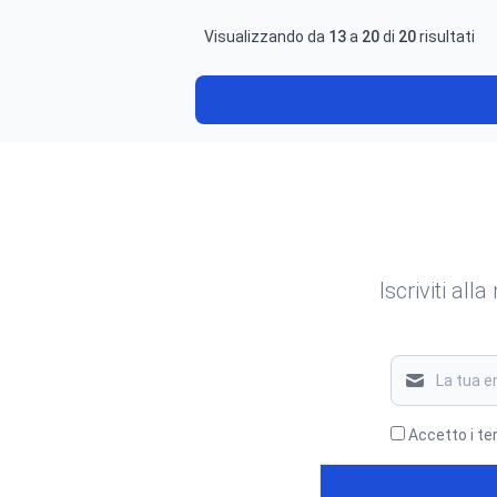
Visualizzando da
13
a
20
di
20
risultati
Iscriviti all
Accetto i te