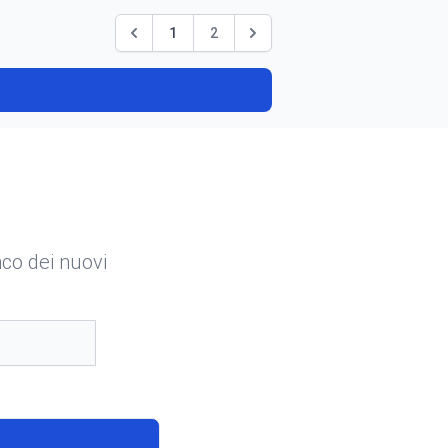
1
2
enco dei nuovi