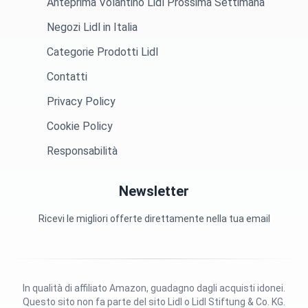
Anteprima Volantino Lidl Prossima Settimana
Negozi Lidl in Italia
Categorie Prodotti Lidl
Contatti
Privacy Policy
Cookie Policy
Responsabilità
Newsletter
Ricevi le migliori offerte direttamente nella tua email
In qualità di affiliato Amazon, guadagno dagli acquisti idonei.
Questo sito non fa parte del sito Lidl o Lidl Stiftung & Co. KG.