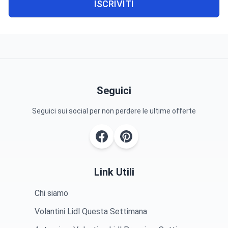
ISCRIVITI
Seguici
Seguici sui social per non perdere le ultime offerte
Link Utili
Chi siamo
Volantini Lidl Questa Settimana