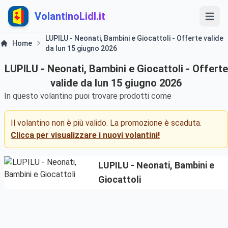
VolantinoLidl.it
LUPILU - Neonati, Bambini e Giocattoli - Offerte valide
Home
da lun 15 giugno 2026
LUPILU - Neonati, Bambini e Giocattoli - Offerte
valide da lun 15 giugno 2026
In questo volantino puoi trovare prodotti come
Il volantino non è più valido. La promozione è scaduta.
Clicca per visualizzare i nuovi volantini!
LUPILU - Neonati, Bambini e
Giocattoli