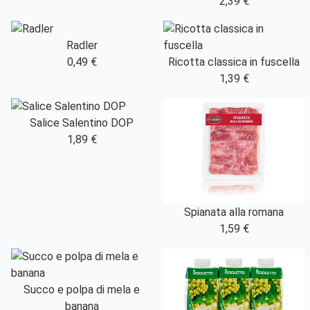
2,39 €
Radler
0,49 €
Ricotta classica in fuscella
1,39 €
Salice Salentino DOP
1,89 €
Spianata alla romana
1,59 €
Succo e polpa di mela e
banana