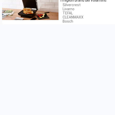
I migliori brand del Volantino:
Silvercrest
Livarno
TEFAL
CLEANMAXX
Bosch