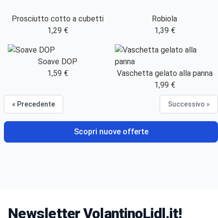
Prosciutto cotto a cubetti
Robiola
1,29 €
1,39 €
Soave DOP
1,59 €
Vaschetta gelato alla panna
1,99 €
« Precedente
Successivo »
Scopri nuove offerte
Newsletter VolantinoLidl.it!