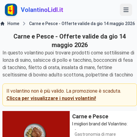
VolantinoLidl.it
Home
Carne e Pesce - Offerte valide da gio 14 maggio 2026
Carne e Pesce - Offerte valide da gio 14
maggio 2026
In questo volantino puoi trovare prodotti come sottilissime di
lonza di suino, salsicce di pollo e tacchino, bocconcini di fesa
di tacchino, filetto di orata, insalata di mare, fettine
sceltissime di bovino adulto scottona, polpettine di tacchino
Il volantino non è più valido. La promozione è scaduta.
Clicca per visualizzare i nuovi volantini!
Carne e Pesce
I migliori brand del Volantino:
-
Gastronomia di mare