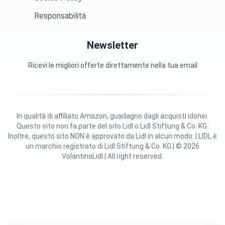
Responsabilità
Newsletter
Ricevi le migliori offerte direttamente nella tua email
In qualità di affiliato Amazon, guadagno dagli acquisti idonei.
Questo sito non fa parte del sito Lidl o Lidl Stiftung & Co. KG.
Inoltre, questo sito NON è approvato da Lidl in alcun modo. | LIDL è
un marchio registrato di Lidl Stiftung & Co. KG | © 2026
VolantinoLidl | All right reserved.