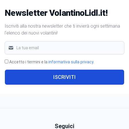
Newsletter VolantinoLidl.it!
Iscriviti alla nostra newsletter che ti invierà ogni settimana
l'elenco dei nuovi volantini!
Accetto i termini e la
informativa sulla privacy
.
ISCRIVITI
Seguici