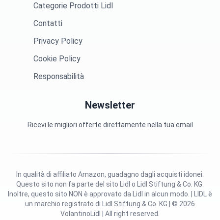
Categorie Prodotti Lidl
Contatti
Privacy Policy
Cookie Policy
Responsabilità
Newsletter
Ricevi le migliori offerte direttamente nella tua email
In qualità di affiliato Amazon, guadagno dagli acquisti idonei.
Questo sito non fa parte del sito Lidl o Lidl Stiftung & Co. KG.
Inoltre, questo sito NON è approvato da Lidl in alcun modo. | LIDL è
un marchio registrato di Lidl Stiftung & Co. KG | © 2026
VolantinoLidl | All right reserved.