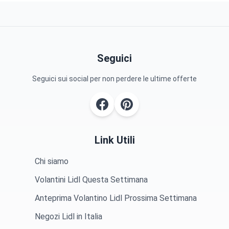
Seguici
Seguici sui social per non perdere le ultime offerte
Link Utili
Chi siamo
Volantini Lidl Questa Settimana
Anteprima Volantino Lidl Prossima Settimana
Negozi Lidl in Italia