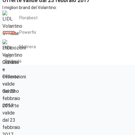
Offerte valide dal 23 febbraio 2017
I migliori brand del Volantino:
Florabest
Powerfix
Melinera
W5
Parkside