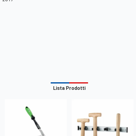
Lista Prodotti