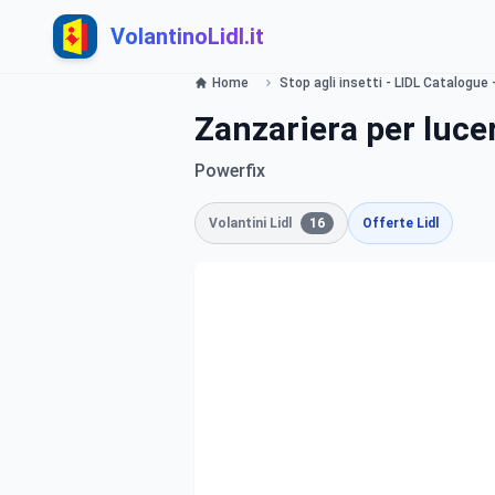
VolantinoLidl.it
Home
Stop agli insetti - LIDL Catalogue -
Zanzariera per luce
Powerfix
Volantini Lidl
16
Offerte Lidl