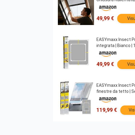
49,99 €
Visu
EASYmaxx Insect Prot
integrata | Bianco |
49,99 €
Visu
EASYmaxx Insect Prot
finestre da tetto | S
119,99 €
Vis