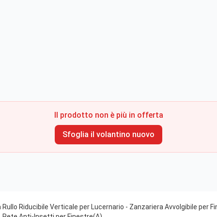
Il prodotto non è più in offerta
Sfoglia il volantino nuovo
Rullo Riducibile Verticale per Lucernario - Zanzariera Avvolgibile per Fi
 Rete Anti-Insetti per Finestre(A)