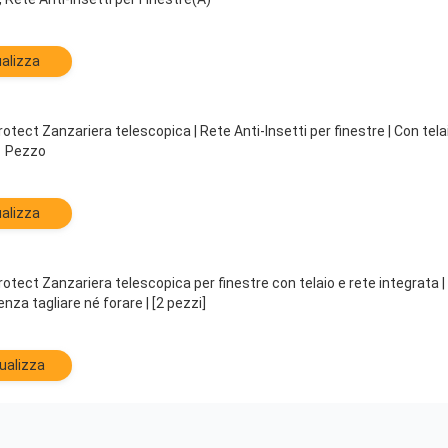
alizza
ect Zanzariera telescopica | Rete Anti-Insetti per finestre | Con tela
 1 Pezzo
alizza
ect Zanzariera telescopica per finestre con telaio e rete integrata | 
enza tagliare né forare | [2 pezzi]
ualizza