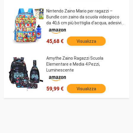
Nintendo Zaino Mario per ragazzi –
Bundle con zaino da scuola videogioco
da 40,6 cm più bottiglia d'acqua, adesivi,
altro | Super Mario Bros zaino per
bambini e ragazzi
45,68 €
Visualizza
Amythe Zaino Ragazzi Scuola
Elementare e Media 4 Pezzi,
Luminescente
59,99 €
Visualizza