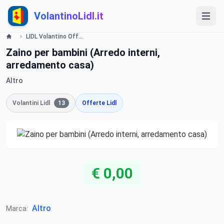
VolantinoLidl.it
LIDL Volantino Offerte e Promozioni - Scuola - Offerte valide dall'01 agosto Lidl
Zaino per bambini (Arredo interni,
arredamento casa)
Altro
Volantini Lidl
13
Offerte Lidl
€ 0,00
Altro
Marca: