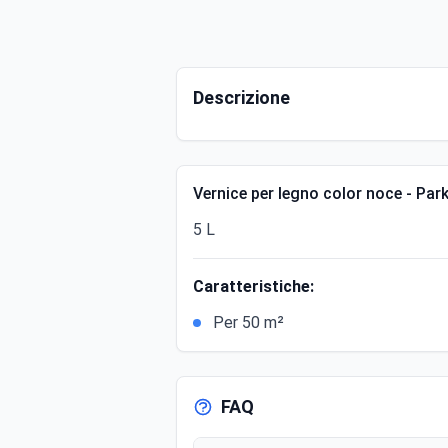
Descrizione
Vernice per legno color noce - Par
5 L
Caratteristiche:
Per 50 m²
FAQ