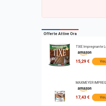
Offerte Attive Ora
TIXE Impregnante Le
15,29 €
Visu
MAXMEYER IMPREGN
17,43 €
Visu