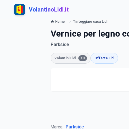
VolantinoLidl.it
Home
Tinteggiare casa Lidl
Vernice per legno c
Parkside
Volantini Lidl
13
Offerte Lidl
Parkside
Marca: