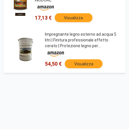
17,13 €
Visualizza
Impregnante legno esterno ad acqua 5
litri | Finitura professionale effetto
cerato | Protezione legno per
staccionate, casette, pergolati | Interni
ed esterni | Alta penetrazione | (Noce
Scuro)
54,50 €
Visualizza