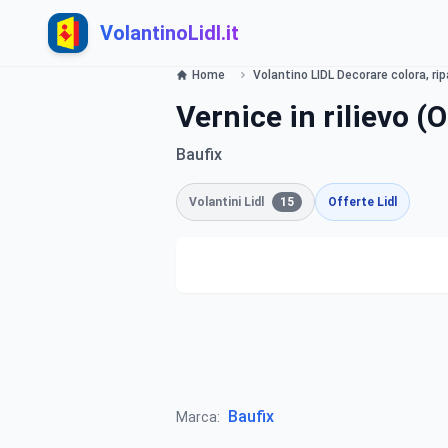
VolantinoLidl.it
Home
Volantino LIDL Decorare colora, ri
Vernice in rilievo (O
Baufix
Volantini Lidl
15
Offerte Lidl
Baufix
Marca: