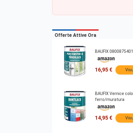
Offerte Attive Ora
BAUFIX 0800875401 - 
16,95 €
Visu
BAUFIX Vernice color
ferro/muratura
14,95 €
Visu