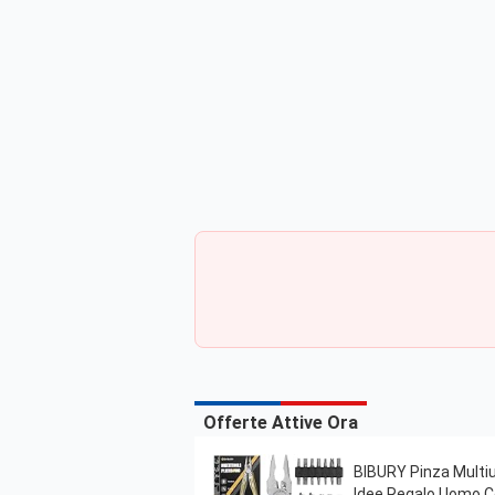
Offerte Attive Ora
BIBURY Pinza Multius
Idee Regalo Uomo Co