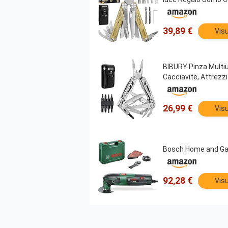
39,89 €
Visu
BIBURY Pinza Multius
Cacciavite, Attrezzi
26,99 €
Visu
Bosch Home and Gar
92,28 €
Visu