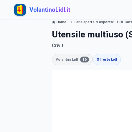
VolantinoLidl.it
Home
Laria aperta ti aspetta! - LIDL Cat
Utensile multiuso (
Crivit
Volantini Lidl
16
Offerte Lidl