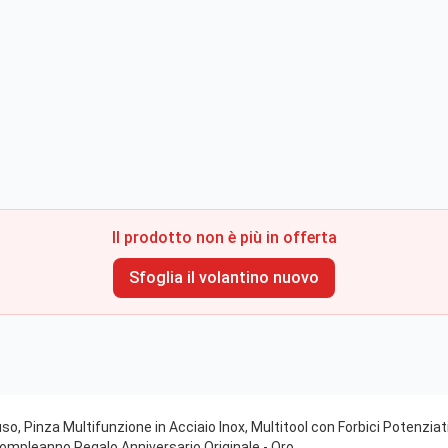
Il prodotto non è più in offerta
Sfoglia il volantino nuovo
o, Pinza Multifunzione in Acciaio Inox, Multitool con Forbici Potenziati, 
mpleanno Regalo Anniversario Originale - Oro