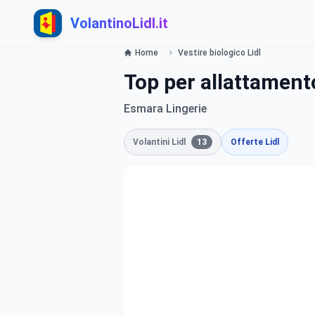
VolantinoLidl.it
Home
Vestire biologico Lidl
Top per allattament
Esmara Lingerie
Volantini Lidl
13
Offerte Lidl