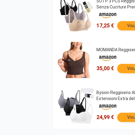
SOTP 3 PCS Reggise
Senza Cuciture Pre
17,25 €
Visu
MOMANDA Reggiseno
35,00 €
Visu
Bysion Reggiseno A
Estensioni Extra del
24,99 €
Visu