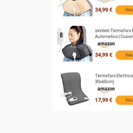
34,99 €
Visu
sinnlein Termoforo 
Automatico | Cusci
34,99 €
Visu
Termoforo Elettrico
30x60cm)
17,99 €
Visu