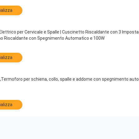
alizza
Elettrico per Cervicale e Spalle | Cuscinetto Riscaldante con 3 Impos
no Riscaldante con Spegnimento Automatico e 100W
alizza
,Termoforo per schiena, collo, spalle e addome con spegnimento automa
alizza