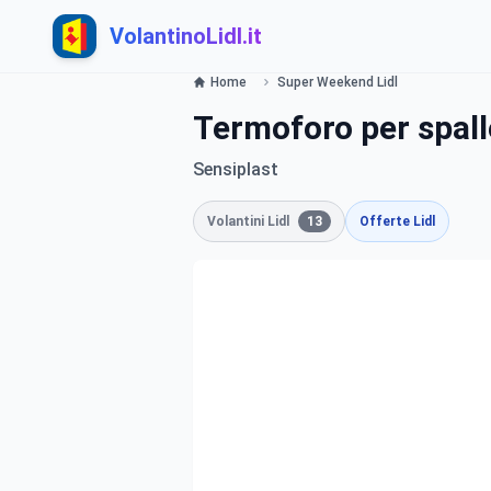
VolantinoLidl.it
Home
Super Weekend Lidl
Termoforo per spall
Sensiplast
Volantini Lidl
13
Offerte Lidl