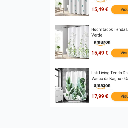
15,49 €
Visu
Hoomtaook Tenda Doc
Verde
15,49 €
Visu
Loti Living Tenda D
Vasca da Bagno - Gan
17,99 €
Visu