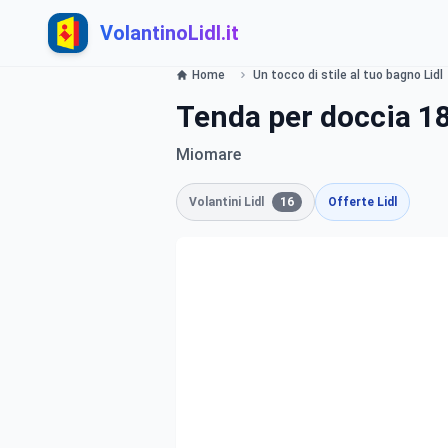
VolantinoLidl.it
Home
Un tocco di stile al tuo bagno Lidl
Tenda per doccia 1
Miomare
Volantini Lidl
16
Offerte Lidl