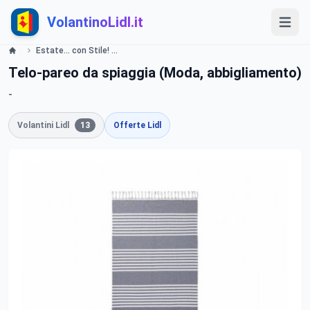
VolantinoLidl.it
Estate... con Stile! - LIDL Catalogue - Offerte valide dal 3 giugno 2019 Lidl
Telo-pareo da spiaggia (Moda, abbigliamento)
-
Volantini Lidl
13
Offerte Lidl