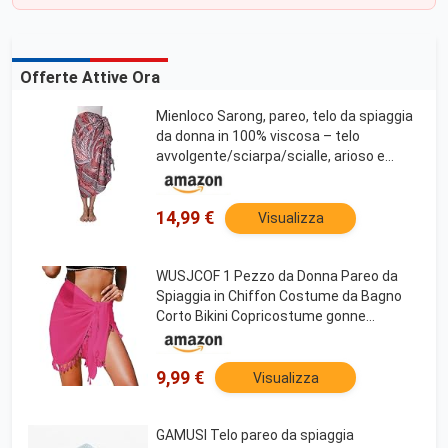
Offerte Attive Ora
Mienloco Sarong, pareo, telo da spiaggia
da donna in 100% viscosa – telo
avvolgente/sciarpa/scialle, arioso e
confortevole, circa 150 x 110 cm (sb7)
14,99 €
Visualizza
WUSJCOF 1 Pezzo da Donna Pareo da
Spiaggia in Chiffon Costume da Bagno
Corto Bikini Copricostume gonne
avvolgenti Pareo Sexy Telo da Spiaggia
Abito da Spiaggia Sciarpe Estate (Rosa)
9,99 €
Visualizza
GAMUSI Telo pareo da spiaggia