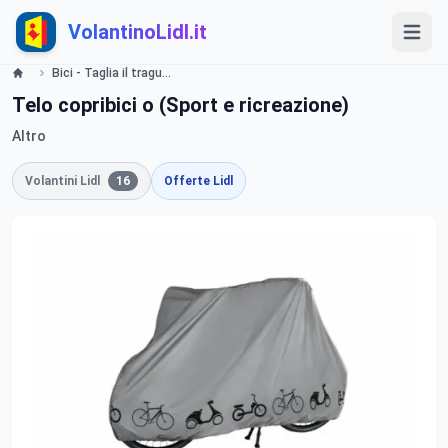
VolantinoLidl.it
Bici - Taglia il traguardo con Lidl Volantino valide dal 3 settembre 2015 Lidl
Telo copribici o (Sport e ricreazione)
Altro
Volantini Lidl
16
Offerte Lidl