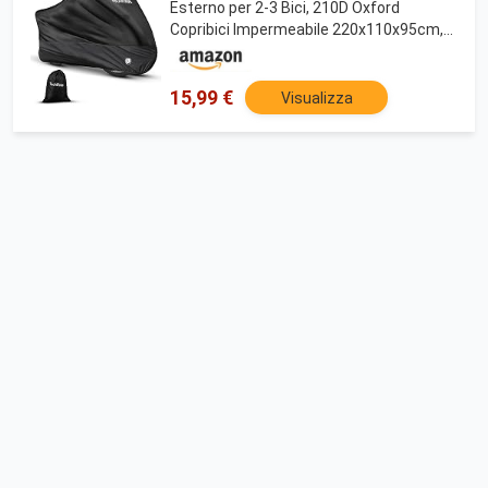
Esterno per 2-3 Bici, 210D Oxford
Copribici Impermeabile 220x110x95cm,
Anti Polveri/Neve/UV, Copertura Copribici
Telone de Copertura per MTB/Moto
(Nero)
15,99 €
Visualizza