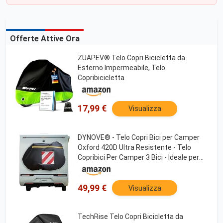
Offerte Attive Ora
ZUAPEV® Telo Copri Bicicletta da
Esterno Impermeabile, Telo
Copribicicletta
17,99 €
Visualizza
DYNOVE® - Telo Copri Bici per Camper
Oxford 420D Ultra Resistente - Telo
Copribici Per Camper 3 Bici - Ideale per
Coprire la Bici in Camper e per Uso
Esterno
49,99 €
Visualizza
TechRise Telo Copri Bicicletta da