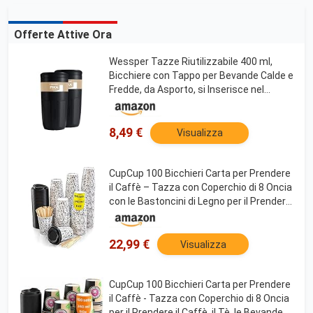
Offerte Attive Ora
Wessper Tazze Riutilizzabile 400 ml,
Bicchiere con Tappo per Bevande Calde e
Fredde, da Asporto, si Inserisce nel
Portabicchierip dell'auto, Sostituta dei
Contenitori Monouso - 2 pezzi - Nero
8,49 €
Visualizza
CupCup 100 Bicchieri Carta per Prendere
il Caffè – Tazza con Coperchio di 8 Oncia
con le Bastoncini di Legno per il Prendere
il Caffè, il Tè, le Bevande Calde e Fredde
22,99 €
Visualizza
CupCup 100 Bicchieri Carta per Prendere
il Caffè - Tazza con Coperchio di 8 Oncia
per il Prendere il Caffè, il Tè, le Bevande