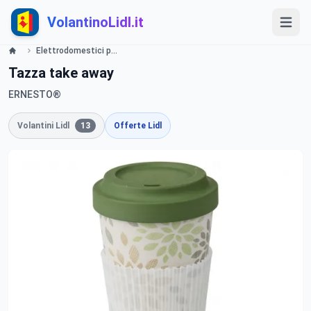
VolantinoLidl.it
Elettrodomestici premiati Lidl
Tazza take away
ERNESTO®
Volantini Lidl
13
Offerte Lidl