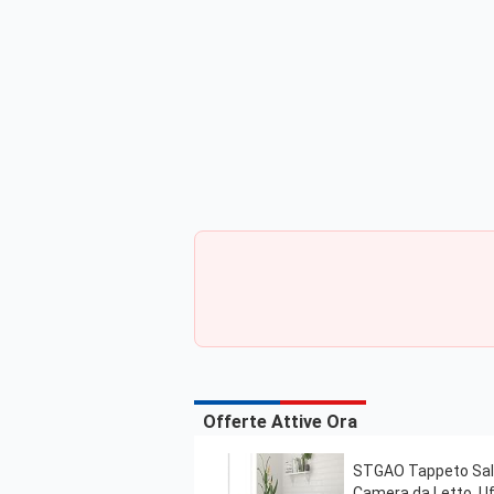
Offerte Attive Ora
STGAO Tappeto Salot
Camera da Letto, Uffi