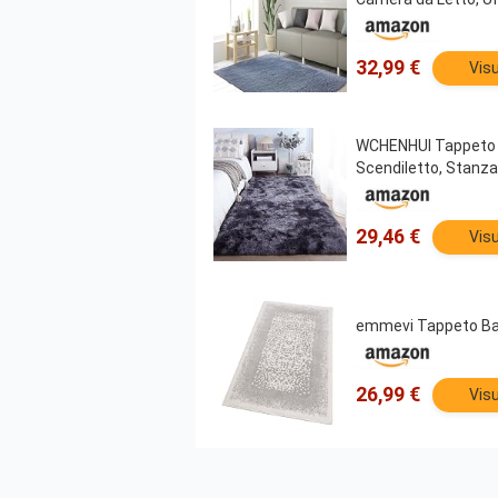
32,99 €
Visu
WCHENHUI Tappeto S
Scendiletto, Stanza,
29,46 €
Visu
emmevi Tappeto Bag
26,99 €
Visu