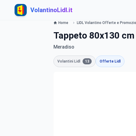
VolantinoLidl.it
Home
LIDL Volantino Offerte e Promozion
Tappeto 80x130 cm 
Meradiso
Volantini Lidl
13
Offerte Lidl