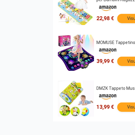
22,98 €
Visu
MOMUSE Tappetino d
39,99 €
Visu
DMZK Tappeto Musica
13,99 €
Visu