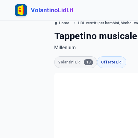
VolantinoLidl.it
Home
LIDL vestiti per bambini, bimbo- v
Tappetino musicale
Millenium
Volantini Lidl
13
Offerte Lidl