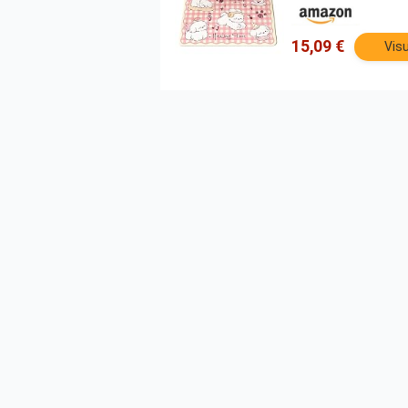
15,09 €
Visu