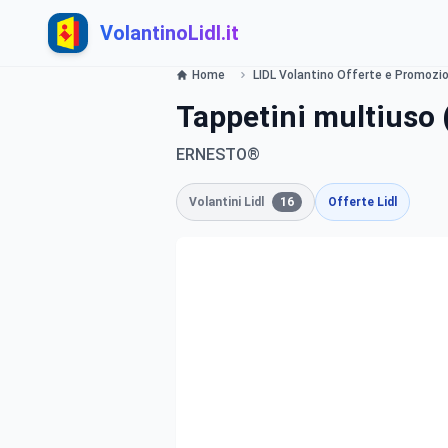
VolantinoLidl.it
Home
LIDL Volantino Offerte e Promozioni
Tappetini multiuso 
ERNESTO®
Volantini Lidl
16
Offerte Lidl