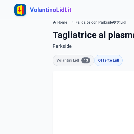
VolantinoLidl.it
Home
Fai da te con Parkside®🛠 Lidl
Tagliatrice al plasm
Parkside
Volantini Lidl
13
Offerte Lidl