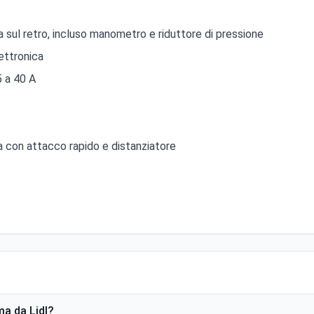
 sul retro, incluso manometro e riduttore di pressione
ettronica
5 a 40 A
a con attacco rapido e distanziatore
ma da Lidl?