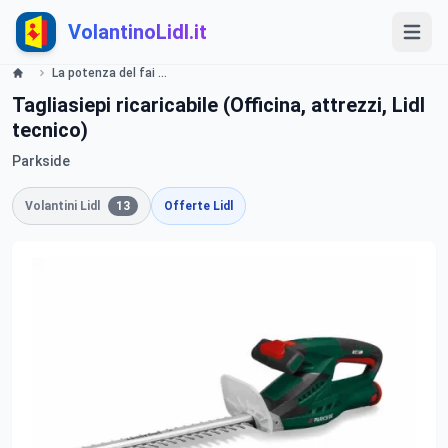
VolantinoLidl.it
La potenza del fai da te - LIDL Catalogue - Offerte valide dal 23 maggio 2019 Lidl
Tagliasiepi ricaricabile (Officina, attrezzi, Lidl
tecnico)
Parkside
Volantini Lidl
13
Offerte Lidl