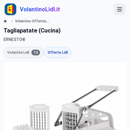
VolantinoLidl.it
Volantino OfferteLIDL Promozioni Per veri chef Cucina dal 27 Gennaio 2014 Lidl
Tagliapatate (Cucina)
ERNESTO®
Volantini Lidl
13
Offerte Lidl