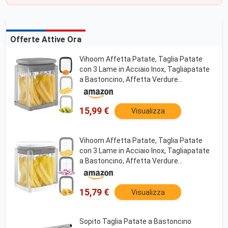
Offerte Attive Ora
Vihoom Affetta Patate, Taglia Patate
con 3 Lame in Acciaio Inox, Tagliapatate
a Bastoncino, Affetta Verdure
Multifunzioneper per Patatine Fritte,
Cetrioli, Carote, Cipolle e Frutta(Grigio)
15,99 €
Visualizza
Vihoom Affetta Patate, Taglia Patate
con 3 Lame in Acciaio Inox, Tagliapatate
a Bastoncino, Affetta Verdure
Multifunzioneper per Patatine Fritte,
Cetrioli, Carote, Cipolle e Frutta(Bianco)
15,79 €
Visualizza
Sopito Taglia Patate a Bastoncino