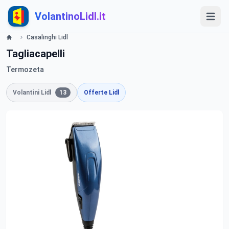
VolantinoLidl.it
Casalinghi Lidl
Tagliacapelli
Termozeta
Volantini Lidl
13
Offerte Lidl