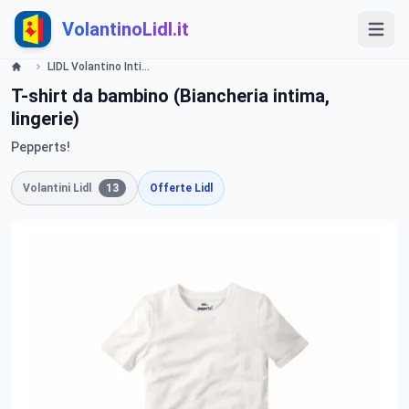
VolantinoLidl.it
LIDL Volantino Intimo - valide dal 12 gennaio 2015 Lidl
T-shirt da bambino (Biancheria intima,
lingerie)
Pepperts!
Volantini Lidl
13
Offerte Lidl