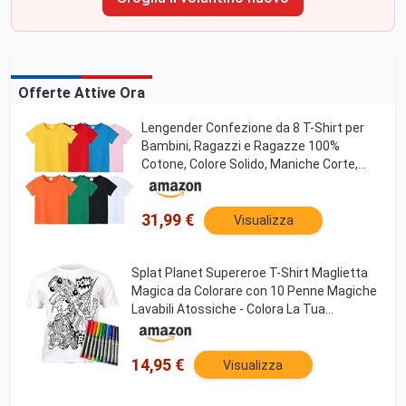
Offerte Attive Ora
Lengender Confezione da 8 T-Shirt per
Bambini, Ragazzi e Ragazze 100%
Cotone, Colore Solido, Maniche Corte,
Girocollo, Unisex, Estate, 120 cm
31,99 €
Visualizza
Splat Planet Supereroe T-Shirt Maglietta
Magica da Colorare con 10 Penne Magiche
Lavabili Atossiche - Colora La Tua
Maglietta, Colora E Lava Via E Ricolora (7-8
Years)
14,95 €
Visualizza