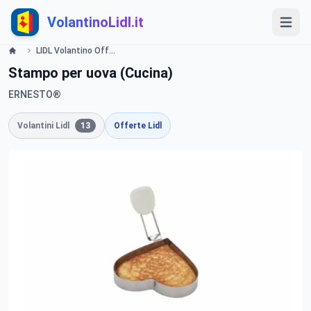
VolantinoLidl.it
LIDL Volantino Offerte e Promozioni - Cucina, SilverCrest, Ernesto - Offerte valide dal 27 dicembre 2016 Lidl
Stampo per uova (Cucina)
ERNESTO®
Volantini Lidl
13
Offerte Lidl