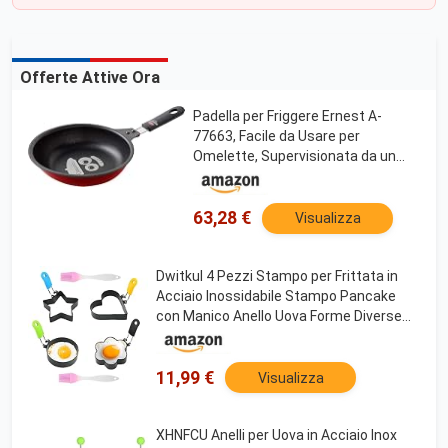
Offerte Attive Ora
Padella per Friggere Ernest A-
77663, Facile da Usare per
Omelette, Supervisionata da un
Ristorante Occidentale di Lunga
Data, Padella per Omelette, Forma
di Omelette, Forma di Uovo, Facile
63,28 €
Visualizza
da
Dwitkul 4 Pezzi Stampo per Frittata in
Acciaio Inossidabile Stampo Pancake
con Manico Anello Uova Forme Diverse
Stampi con Spazzola in Silicone Anelli
Utensili da Cucina per Friggere
11,99 €
Visualizza
XHNFCU Anelli per Uova in Acciaio Inox