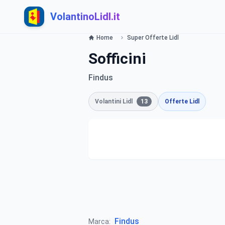
VolantinoLidl.it
Home
Super Offerte Lidl
Sofficini
Findus
Volantini Lidl
13
Offerte Lidl
Findus
Marca: