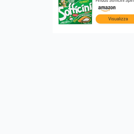
Findus Sofficini Spi
Visualizza