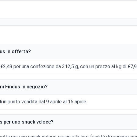
dus in offerta?
a €2,49 per una confezione da 312,5 g, con un prezzo al kg di €7,9
ini Findus in negozio?
i in punto vendita dal 9 aprile al 15 aprile.
dus per uno snack veloce?
elta per uno snack veloce grazie alla loro facilità di preparazione 