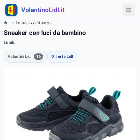
VolantinoLidl.it
Le tue avventure vestono Lidl Lidl
Sneaker con luci da bambino
Lupilu
Volantini Lidl
16
Offerte Lidl