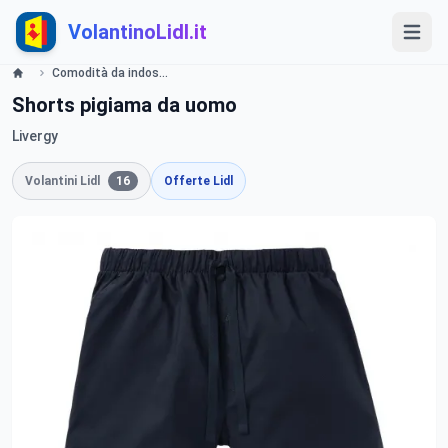
VolantinoLidl.it
Comodità da indossare Lidl
Shorts pigiama da uomo
Livergy
Volantini Lidl
16
Offerte Lidl