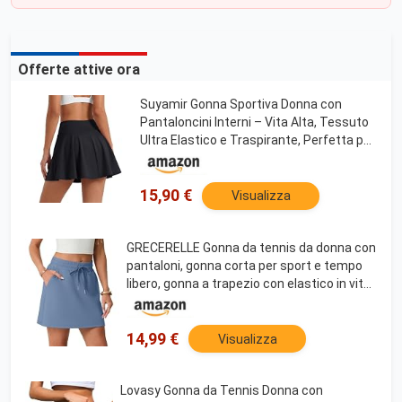
Offerte attive ora
Suyamir Gonna Sportiva Donna con
Pantaloncini Interni – Vita Alta, Tessuto
Ultra Elastico e Traspirante, Perfetta per
Tennis, Running e Tempo Libero – Made
in Italy by
15,90 €
Visualizza
GRECERELLE Gonna da tennis da donna con
pantaloni, gonna corta per sport e tempo
libero, gonna a trapezio con elastico in vita,
denim blu, M
14,99 €
Visualizza
Lovasy Gonna da Tennis Donna con