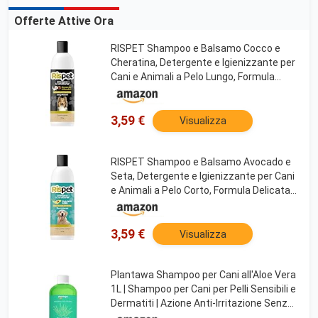
Offerte Attive Ora
RISPET Shampoo e Balsamo Cocco e
Cheratina, Detergente e Igienizzante per
Cani e Animali a Pelo Lungo, Formula
Delicata Senza Allergeni e pH Bilanciato,
Profumazione al Cocco, 370ml
3,59 €
Visualizza
RISPET Shampoo e Balsamo Avocado e
Seta, Detergente e Igienizzante per Cani
e Animali a Pelo Corto, Formula Delicata
Senza Allergeni e pH Bilanciato,
Profumazione al Talco, 370ml
3,59 €
Visualizza
Plantawa Shampoo per Cani all'Aloe Vera
1L | Shampoo per Cani per Pelli Sensibili e
Dermatiti | Azione Anti-Irritazione Senza
Allergeni, Senza Parabeni, 100% Vegan