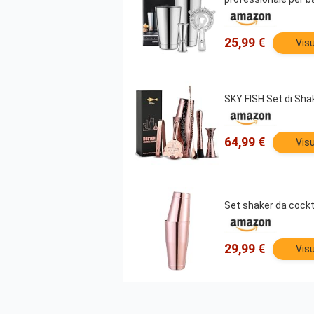
25,99 €
Visu
SKY FISH Set di Shak
64,99 €
Visu
Set shaker da cockta
29,99 €
Visu