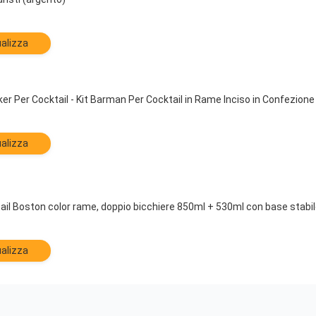
alizza
er Per Cocktail - Kit Barman Per Cocktail in Rame Inciso in Confezione
alizza
il Boston color rame, doppio bicchiere 850ml + 530ml con base stabile,
alizza