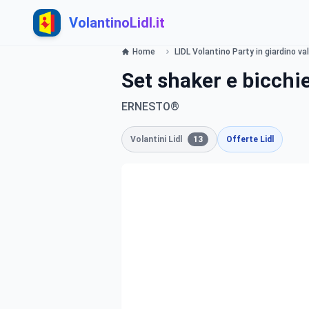
VolantinoLidl.it
Home
LIDL Volantino Party in giardino va
Set shaker e bicchie
ERNESTO®
Volantini Lidl
13
Offerte Lidl