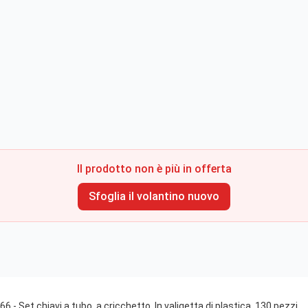
Il prodotto non è più in offerta
Sfoglia il volantino nuovo
Set chiavi a tubo, a cricchetto, In valigetta di plastica, 130 pezzi