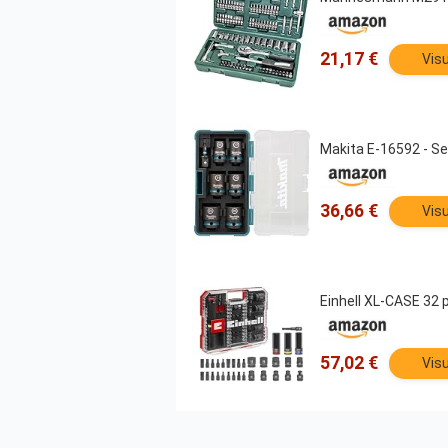
21,17 €
Visu
Makita E-16592 - Se
36,66 €
Visu
Einhell XL-CASE 32 p
57,02 €
Visu