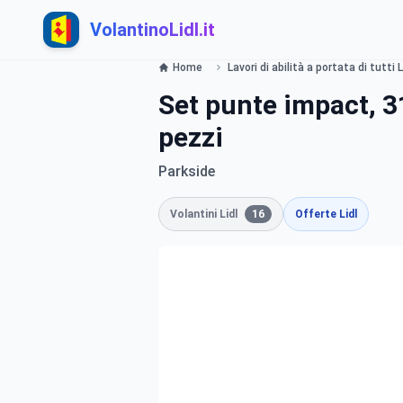
VolantinoLidl.it
Home
Lavori di abilità a portata di tutti L
Set punte impact, 31
pezzi
Parkside
Volantini Lidl
16
Offerte Lidl