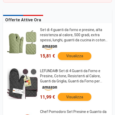
Offerte Attive Ora
Set di 4 guanti da forno e presine, alta
resistenza al calore, 500 gradi, extra
spessi, lunghi, guanti da cucina in cotone
per cucinare (30,5 cm, verde)
15,81 €
Visualizza
LEFUNDA® Set di 4 Guanti da Forno e
Presine, Cotone, Resistenti al Calore,
Guanti da Griglia, Guanti da Forno per
Cuocere Antiscivolo, Presine in Cotone
per Arrostire, Cucinare, BBQ, Morbida
(Nero)
11,99 €
Visualizza
Chef Pomodoro Set Presine e Guanto da