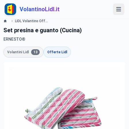
VolantinoLidl.it
LIDL Volantino Offerte e Promozion - Cucina - Offerte valide dal 29 dicembre 2015 Lidl
Set presina e guanto (Cucina)
ERNESTO®
Volantini Lidl
13
Offerte Lidl