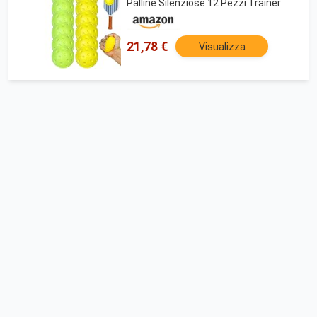
Palline Silenziose 12 Pezzi Trainer
21,78 €
Visualizza