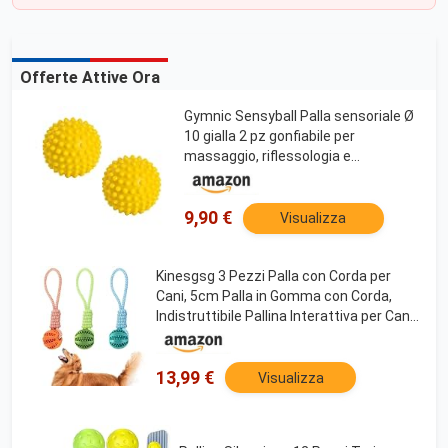
Offerte Attive Ora
Gymnic Sensyball Palla sensoriale Ø
10 gialla 2 pz gonfiabile per
massaggio, riflessologia e
ginnastica dolce, con rilievi tattili per
stimolazione e rilassamento
muscolare
9,90 €
Visualizza
Kinesgsg 3 Pezzi Palla con Corda per
Cani, 5cm Palla in Gomma con Corda,
Indistruttibile Pallina Interattiva per Cani,
per Canis di Piccola e Media Taglia per
Giochi di Apporto
13,99 €
Visualizza