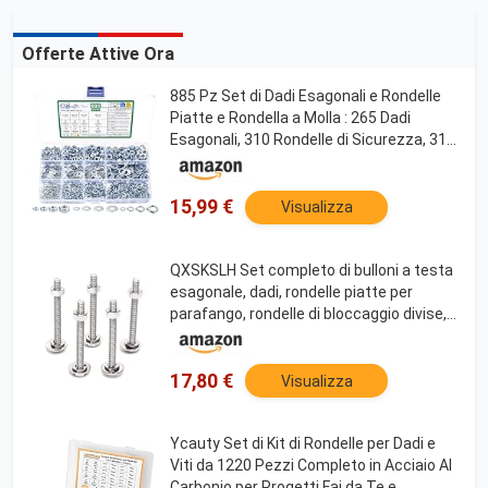
Offerte Attive Ora
885 Pz Set di Dadi Esagonali e Rondelle
Piatte e Rondella a Molla : 265 Dadi
Esagonali, 310 Rondelle di Sicurezza, 310
Rondella a Spirale, Kit Dado Elementi per
Viti Bulloni Filettate(M3 M4 M5 M6)
15,99 €
Visualizza
QXSKSLH Set completo di bulloni a testa
esagonale, dadi, rondelle piatte per
parafango, rondelle di bloccaggio divise,
completamente filettate, in acciaio inox
18-8 (304), finitura lucida (5 set)
17,80 €
Visualizza
Ycauty Set di Kit di Rondelle per Dadi e
Viti da 1220 Pezzi Completo in Acciaio Al
Carbonio per Progetti Fai da Te e