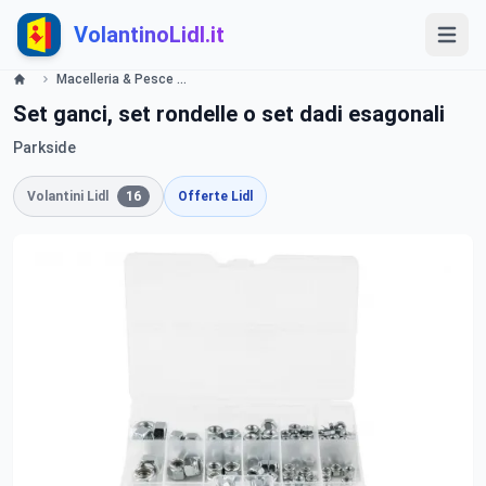
VolantinoLidl.it
Macelleria & Pesce Lidl
Set ganci, set rondelle o set dadi esagonali
Parkside
Volantini Lidl
16
Offerte Lidl