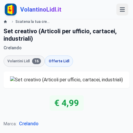
VolantinoLidl.it
Scatena la tua creativita, set creativo Crelando - LIDL Catalogue Offerte valide dall 11 settembre 2017 Lidl
Set creativo (Articoli per ufficio, cartacei,
industriali)
Crelando
Volantini Lidl
16
Offerte Lidl
€ 4,99
Crelando
Marca: