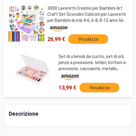
3000 Lavoretti Creativi per Bambini Art
Craft Set Scovolini Colorati per Lavoretti
per Bambini di età 4-6, 6-8, 8-12 anni Set
di Materiali per la Scuola DIY Regali per
Ragazze e Ragazzi, Viola
26,99 €
Visualizza
Set di utensili da cucito, set di orli,
pinze a pressione, timbri, bottoni a
pressione, cacciavite, metallo,
plastica, scatola
13,99 €
Visualizza
Descrizione