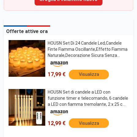
Offerte attive ora
HOUSN Set Di 24 Candele Led,Candele
Finte Fiamma Oscillante,Effetto Fiamma
Naturale,Decorazione Sicura Senza
Fiamma,Candela Elettronica,Per
Matrimoni,Feste,Festival,Decorazioni
Natalizie,Ecc.
17,99 €
Visualizza
HOUSN Set di candele a LED con
funzione timer e telecomando, 6 candele
a LED con fiamma tremolante, 2 x 25 cm,
in avorio per decorazioni natalizie,
camere, matrimoni e feste
12,99 €
Visualizza