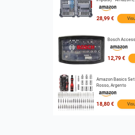
28,99 €
Visu
Bosch Accessor
12,79 €
Amazon Basics Set di
Rosso, Argento
18,80 €
Visu