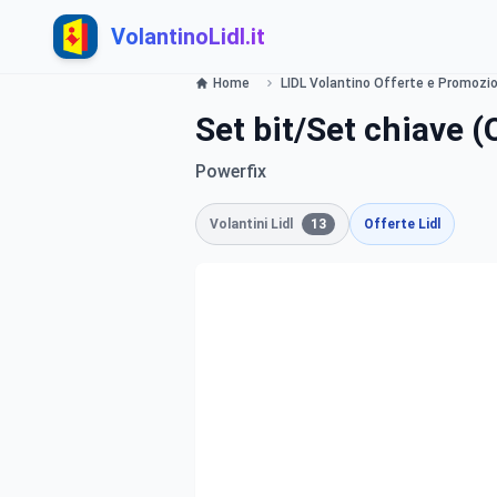
VolantinoLidl.it
Home
LIDL Volantino Offerte e Promozion
Set bit/Set chiave (O
Powerfix
Volantini Lidl
13
Offerte Lidl