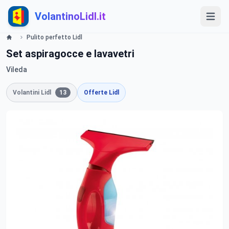
VolantinoLidl.it
Pulito perfetto Lidl
Set aspiragocce e lavavetri
Vileda
Volantini Lidl
13
Offerte Lidl