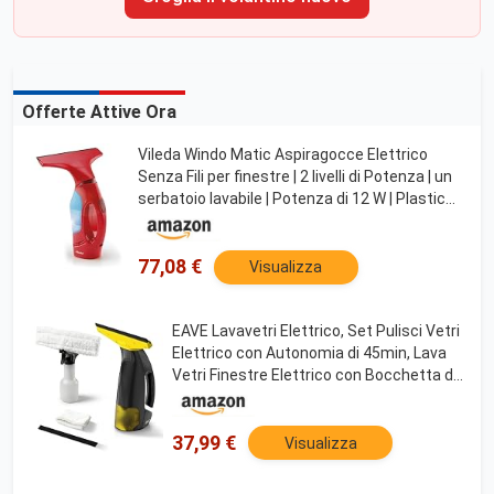
Offerte Attive Ora
Vileda Windo Matic Aspiragocce Elettrico
Senza Fili per finestre | 2 livelli di Potenza | un
serbatoio lavabile | Potenza di 12 W | Plastica
Rosso | ‎27 X 13 X 34 Cm
77,08 €
Visualizza
EAVE Lavavetri Elettrico, Set Pulisci Vetri
Elettrico con Autonomia di 45min, Lava
Vetri Finestre Elettrico con Bocchetta da
28cm e Serbatoio da 200ml, Adatto a
Finestre, Piastrelle e Specchi(giallo)
37,99 €
Visualizza