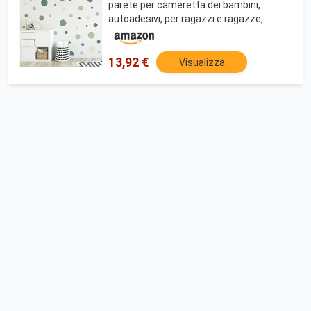
parete per cameretta dei bambini,
autoadesivi, per ragazzi e ragazze,
pastello Y068-12 (verde foresta)
13,92 €
Visualizza