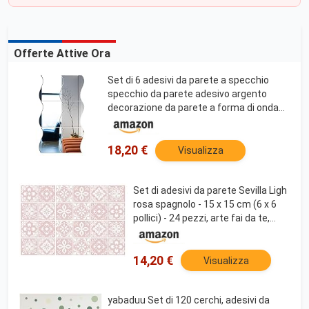
Offerte Attive Ora
Set di 6 adesivi da parete a specchio
specchio da parete adesivo argento
decorazione da parete a forma di onda
3D fai da te specchio per lo styling della
decalcomania per la decorazione ufficio
casa
18,20 €
Visualizza
Set di adesivi da parete Sevilla Ligh
rosa spagnolo - 15 x 15 cm (6 x 6
pollici) - 24 pezzi, arte fai da te,
decorazioni per la casa,
decalcomanie, decorazioni per la
cucina, idee per il bagno
14,20 €
Visualizza
yabaduu Set di 120 cerchi, adesivi da