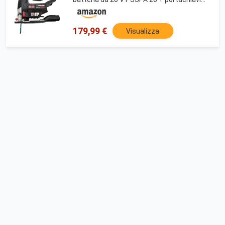
HEADNMORE® (batteria da 1 x 4 Ah)
179,99 €
Visualizza