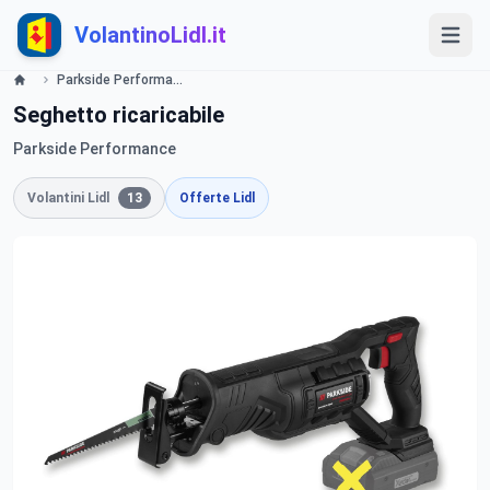
VolantinoLidl.it
Parkside Performance: il tuo alleato per il fai da te Lidl
Seghetto ricaricabile
Parkside Performance
Volantini Lidl
13
Offerte Lidl