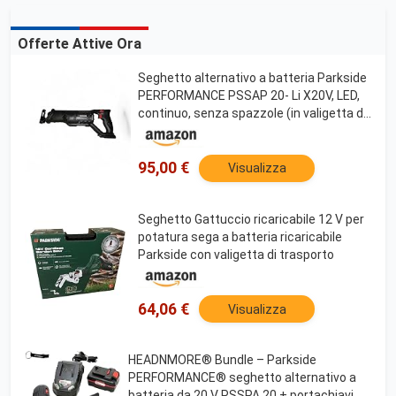
Offerte Attive Ora
Seghetto alternativo a batteria Parkside
PERFORMANCE PSSAP 20- Li X20V, LED,
continuo, senza spazzole (in valigetta di
trasporto, senza batteria e caricatore)
95,00 €
Visualizza
Seghetto Gattuccio ricaricabile 12 V per
potatura sega a batteria ricaricabile
Parkside con valigetta di trasporto
64,06 €
Visualizza
HEADNMORE® Bundle – Parkside
PERFORMANCE® seghetto alternativo a
batteria da 20 V PSSPA 20 + portachiavi