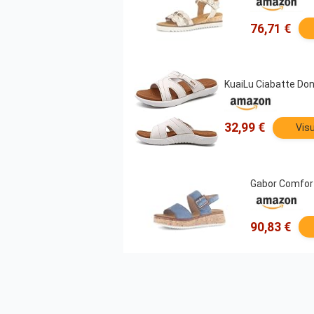
76,71 €
KuaiLu Ciabatte Do
32,99 €
Visu
Gabor Comfort
90,83 €