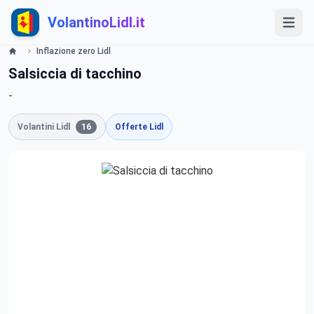
VolantinoLidl.it
Inflazione zero Lidl
Salsiccia di tacchino
-
Volantini Lidl
16
Offerte Lidl