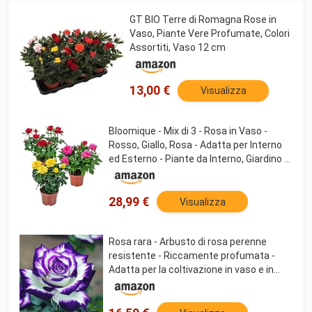
GT BIO Terre di Romagna Rose in
Vaso, Piante Vere Profumate, Colori
Assortiti, Vaso 12 cm
13,00 €
Visualizza
Bloomique - Mix di 3 - Rosa in Vaso -
Rosso, Giallo, Rosa - Adatta per Interno
ed Esterno - Piante da Interno, Giardino e
Terrazzo - Resistente al Freddo - Altezza
20-30 cm - Vaso 12 cm
28,99 €
Visualizza
Rosa rara - Arbusto di rosa perenne
resistente - Riccamente profumata -
Adatta per la coltivazione in vaso e in
piena terra - Splendida decorazione per
giardini-1 root-A